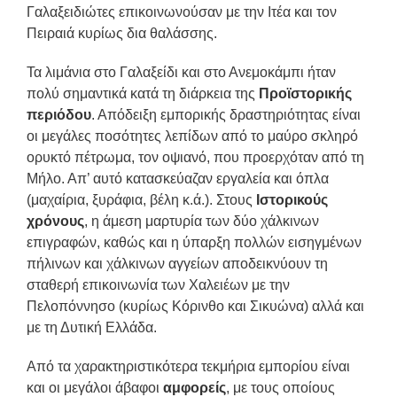
Γαλαξειδιώτες επικοινωνούσαν με την Ιτέα και τον
Πειραιά κυρίως δια θαλάσσης.
Τα λιμάνια στο Γαλαξείδι και στο Ανεμοκάμπι ήταν
πολύ σημαντικά κατά τη διάρκεια της
Προϊστορικής
περιόδου
. Απόδειξη εμπορικής δραστηριότητας είναι
οι μεγάλες ποσότητες λεπίδων από το μαύρο σκληρό
ορυκτό πέτρωμα, τον οψιανό, που προερχόταν από τη
Μήλο. Απ’ αυτό κατασκεύαζαν εργαλεία και όπλα
(μαχαίρια, ξυράφια, βέλη κ.ά.). Στους
Ιστορικούς
χρόνους
, η άμεση μαρτυρία των δύο χάλκινων
επιγραφών, καθώς και η ύπαρξη πολλών εισηγμένων
πήλινων και χάλκινων αγγείων αποδεικνύουν τη
σταθερή επικοινωνία των Χαλειέων με την
Πελοπόννησο (κυρίως Κόρινθο και Σικυώνα) αλλά και
με τη Δυτική Ελλάδα.
Από τα χαρακτηριστικότερα τεκμήρια εμπορίου είναι
και οι μεγάλοι άβαφοι
αμφορείς
, με τους οποίους