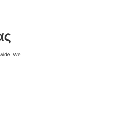
ας
dwide. We