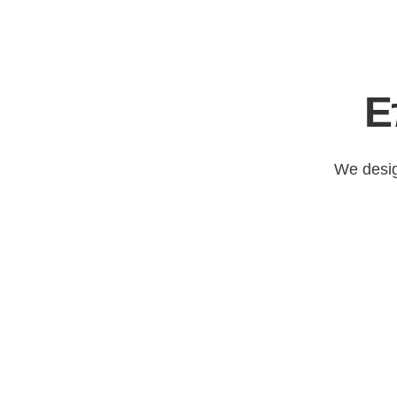
Ε
We desig