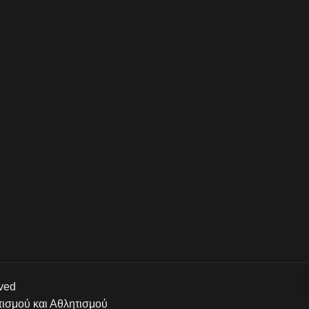
rved
τισμού και Αθλητισμού